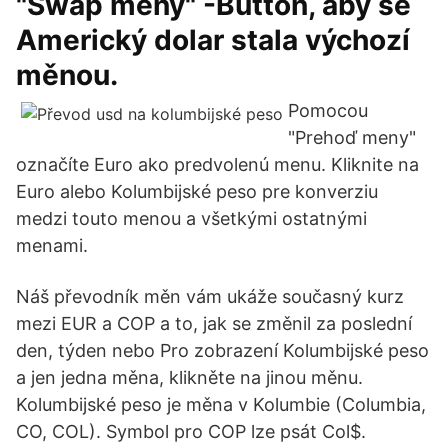
"Swap měny" -Button, aby se
Americký dolar stala výchozí
měnou.
Pomocou
"Prehoď meny"
označíte Euro ako predvolenú menu. Kliknite na
Euro alebo Kolumbijské peso pre konverziu
medzi touto menou a všetkými ostatnými
menami.
Náš převodník měn vám ukáže současný kurz
mezi EUR a COP a to, jak se změnil za poslední
den, týden nebo Pro zobrazení Kolumbijské peso
a jen jedna měna, klikněte na jinou měnu.
Kolumbijské peso je měna v Kolumbie (Columbia,
CO, COL). Symbol pro COP lze psát Col$.