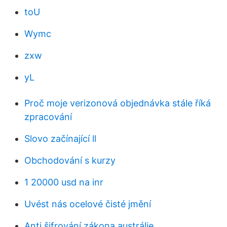
toU
Wymc
zxw
yL
Proč moje verizonová objednávka stále říká
zpracování
Slovo začínající ll
Obchodování s kurzy
1 20000 usd na inr
Uvést nás ocelové čisté jmění
Anti šifrování zákona austrálie