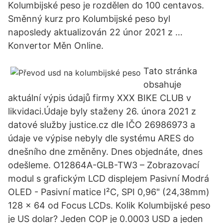
Kolumbijské peso je rozdělen do 100 centavos.
Směnný kurz pro Kolumbijské peso byl
naposledy aktualizován 22 únor 2021 z …
Konvertor Měn Online.
Tato stránka
obsahuje
aktuální výpis údajů firmy XXX BIKE CLUB v
likvidaci.Údaje byly staženy 26. února 2021 z
datové služby justice.cz dle IČO 26986973 a
údaje ve výpise nebyly dle systému ARES do
dnešního dne změněny. Dnes objednáte, dnes
odešleme. O12864A-GLB-TW3 – Zobrazovací
modul s grafickým LCD displejem Pasivní Modrá
OLED - Pasivní matice I²C, SPI 0,96" (24,38mm)
128 x 64 od Focus LCDs. Kolik Kolumbijské peso
je US dolar? Jeden COP je 0.0003 USD a jeden