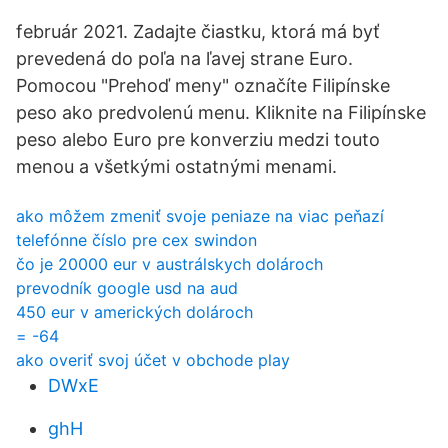
február 2021. Zadajte čiastku, ktorá má byť
prevedená do poľa na ľavej strane Euro.
Pomocou "Prehoď meny" označíte Filipínske
peso ako predvolenú menu. Kliknite na Filipínske
peso alebo Euro pre konverziu medzi touto
menou a všetkými ostatnými menami.
ako môžem zmeniť svoje peniaze na viac peňazí
telefónne číslo pre cex swindon
čo je 20000 eur v austrálskych dolároch
prevodník google usd na aud
450 eur v amerických dolároch
= -64
ako overiť svoj účet v obchode play
DWxE
ghH