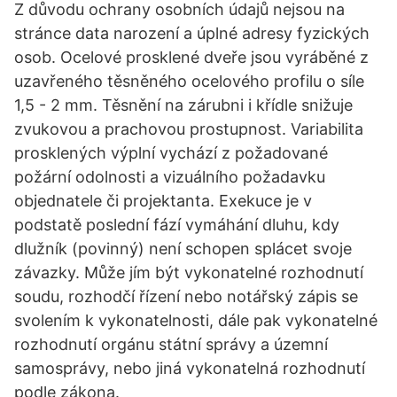
Z důvodu ochrany osobních údajů nejsou na
stránce data narození a úplné adresy fyzických
osob. Ocelové prosklené dveře jsou vyráběné z
uzavřeného těsněného ocelového profilu o síle
1,5 - 2 mm. Těsnění na zárubni i křídle snižuje
zvukovou a prachovou prostupnost. Variabilita
prosklených výplní vychází z požadované
požární odolnosti a vizuálního požadavku
objednatele či projektanta. Exekuce je v
podstatě poslední fází vymáhání dluhu, kdy
dlužník (povinný) není schopen splácet svoje
závazky. Může jím být vykonatelné rozhodnutí
soudu, rozhodčí řízení nebo notářský zápis se
svolením k vykonatelnosti, dále pak vykonatelné
rozhodnutí orgánu státní správy a územní
samosprávy, nebo jiná vykonatelná rozhodnutí
podle zákona.