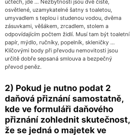
účtech, jde … Nezbytností jsou dvě čisté,
osvětlené, uzamykatelné šatny s toaletou,
umyvadlem s teplou i studenou vodou, dvěma
zásuvkami, věšákem, zrcadlem, stolem a
odpovídajícím počtem židlí. Musí tam být toaletní
papír, mýdlo, ručníky, popelník, skleničky …
Klíčovými body při převodu nemovitosti jsou
určitě dobře sepsaná smlouva a bezpečný
převod peněz.
2) Pokud je nutno podat 2
daňová přiznání samostatně,
kde ve formuláři daňového
přiznání zohlednit skutečnost,
že se jedná o majetek ve