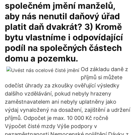
společném jmění manželů,
aby nás nenutil daňový úřad
platit daň dvakrát? 3) Kromě
bytu vlastníme i odpovídající
podíl na společných částech
domu a pozemku.
Od základu daně z
příjmů si můžete
odečíst úhrady za zkoušky ověřující výsledky
dalšího vzdělávání, pokud nebyly hrazeny
zaměstnavatelem ani nebyly uplatněny jako
výdaj vynaložený na dosažení, zajištění a udržení
příjmů. Odpočet je max. 10 000 Kč ročně
Výpočet čisté mzdy Výše podpory v
nezaměstnanosti Nemocenské pojištění Dávky z