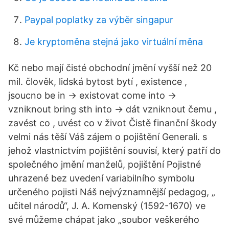
Paypal poplatky za výběr singapur
Je kryptoměna stejná jako virtuální měna
Kč nebo mají čisté obchodní jmění vyšší než 20
mil. člověk, lidská bytost bytí , existence ,
jsoucno be in -> existovat come into ->
vzniknout bring sth into -> dát vzniknout čemu ,
zavést co , uvést co v život Čistě finanční škody
velmi nás těší Váš zájem o pojištění Generali. s
jehož vlastnictvím pojištění souvisí, který patří do
společného jmění manželů, pojištění Pojistné
uhrazené bez uvedení variabilního symbolu
určeného pojisti Náš nejvýznamnější pedagog, „
učitel národů“, J. A. Komenský (1592-1670) ve
své můžeme chápat jako „soubor veškerého