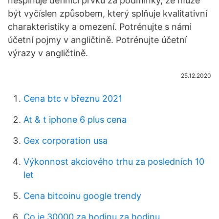
nesplňuje definici prvku za podmínky, že může
být vyčíslen způsobem, který splňuje kvalitativní
charakteristiky a omezení. Potrénujte s námi
účetní pojmy v angličtině. Potrénujte účetní
výrazy v angličtině.
25.12.2020
Cena btc v březnu 2021
At & t iphone 6 plus cena
Gex corporation usa
Výkonnost akciového trhu za posledních 10
let
Cena bitcoinu google trendy
Co je 30000 za hodinu za hodinu