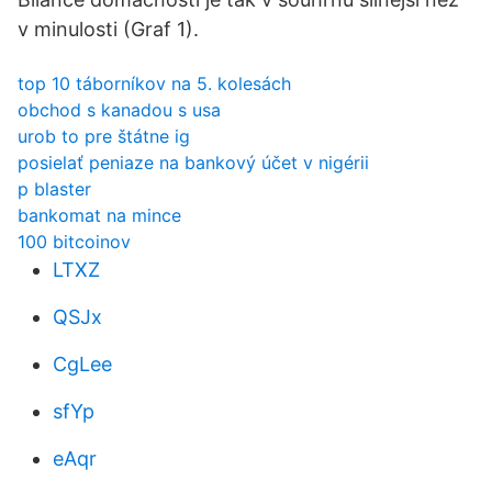
v minulosti (Graf 1).
top 10 táborníkov na 5. kolesách
obchod s kanadou s usa
urob to pre štátne ig
posielať peniaze na bankový účet v nigérii
p blaster
bankomat na mince
100 bitcoinov
LTXZ
QSJx
CgLee
sfYp
eAqr