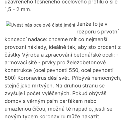
uzavřeného těsněného ocelového profilu o síle
1,5 - 2 mm.
Jenže to je v
rozporu s prvotní
koncepcí nadace: chceme mít co nejmenší
provozní náklady, ideálně tak, aby sto procent z
částky Výroba a zpracování betonářské oceli: -
armovací sítě - prvky pro železobetonové
konstrukce (ocel pevnosti 550, ocel pevnosti
500) Koronavirus děsí svět. Přibývá nemocných,
stejně jako mrtvých. Na druhou stranu se
zvyšuje i počet vyléčených. Pokud obýváš
domov s věrným psím parťákem nebo
umazlenou číčou, možná tě napadlo, jestli se
novým typem koronaviru může nakazit.