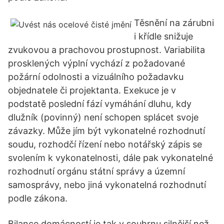
Těsnění na zárubni
i křídle snižuje
zvukovou a prachovou prostupnost. Variabilita
prosklených výplní vychází z požadované
požární odolnosti a vizuálního požadavku
objednatele či projektanta. Exekuce je v
podstatě poslední fází vymáhání dluhu, kdy
dlužník (povinný) není schopen splácet svoje
závazky. Může jím být vykonatelné rozhodnutí
soudu, rozhodčí řízení nebo notářský zápis se
svolením k vykonatelnosti, dále pak vykonatelné
rozhodnutí orgánu státní správy a územní
samosprávy, nebo jiná vykonatelná rozhodnutí
podle zákona.
Bilance domácností je tak v souhrnu silnější než