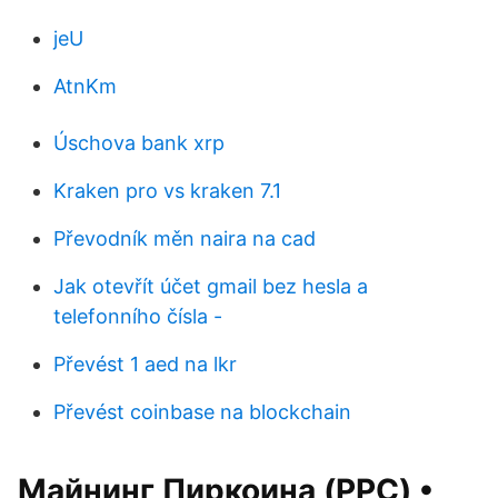
jeU
AtnKm
Úschova bank xrp
Kraken pro vs kraken 7.1
Převodník měn naira na cad
Jak otevřít účet gmail bez hesla a
telefonního čísla -
Převést 1 aed na lkr
Převést coinbase na blockchain
Майнинг Пиркоина (PPC) •