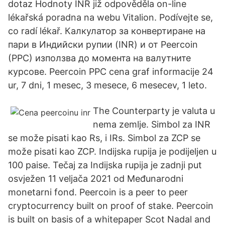
dotaz Hodnoty INR již odpověděla on-line
lékařská poradna na webu Vitalion. Podívejte se,
co radí lékař. Калкулатор за конвертиране на
пари в Индийски рупии (INR) и от Peercoin
(PPC) използва до момента на валутните
курсове. Peercoin PPC cena graf informacije 24
ur, 7 dni, 1 mesec, 3 mesece, 6 mesecev, 1 leto.
The Counterparty je valuta u
nema zemlje. Simbol za INR
se može pisati kao Rs, i IRs. Simbol za ZCP se
može pisati kao ZCP. Indijska rupija je podijeljen u
100 paise. Tečaj za Indijska rupija je zadnji put
osvježen 11 veljača 2021 od Međunarodni
monetarni fond. Peercoin is a peer to peer
cryptocurrency built on proof of stake. Peercoin
is built on basis of a whitepaper Scot Nadal and