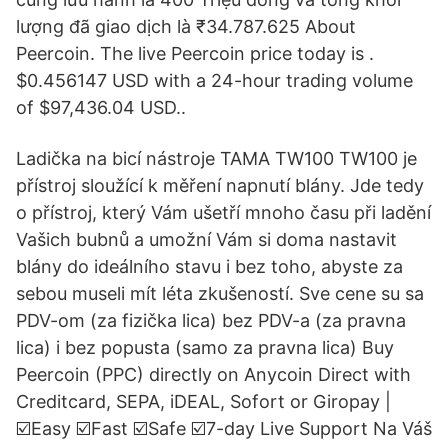
lượng đã giao dịch là ₹34.787.625 About
Peercoin. The live Peercoin price today is .
$0.456147 USD with a 24-hour trading volume
of $97,436.04 USD..
Ladička na bicí nástroje TAMA TW100 TW100 je
přístroj sloužící k měření napnutí blány. Jde tedy
o přístroj, který Vám ušetří mnoho času při ladění
Vašich bubnů a umožní Vám si doma nastavit
blány do ideálního stavu i bez toho, abyste za
sebou museli mít léta zkušeností. Sve cene su sa
PDV-om (za fizička lica) bez PDV-a (za pravna
lica) i bez popusta (samo za pravna lica) Buy
Peercoin (PPC) directly on Anycoin Direct with
Creditcard, SEPA, iDEAL, Sofort or Giropay |
☑️Easy ☑️Fast ☑️Safe ☑️7-day Live Support Na Váš