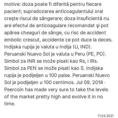
motive: doza poate fi diferită pentru fiecare
pacient; supradozarea anticoagulantului oral
creşte riscul de sângerare; doza insuficientă nu
are efectul de anticoagulare recomandat şi pot
apărea cheaguri de sânge, cu risc de accident
embolic crescut, accidente ce pot duce la deces.
Indijska rupija je valuta u Indija (U, IND).
Peruanski Nuevo Sol je valuta u Peru (PE, PO).
Simbol za INR se može pisati kao Rs, i IRs.
Simbol za PEN se može pisati kao S. Indijska
rupija je podijeljen u 100 paise. Peruanski Nuevo
Sol je podijeljen u 100 centimos. Jul 09, 2018 ·
Peercoin has made very sure to take the levels
of the market pretty high and evolve it in no
time.
11.04.2021