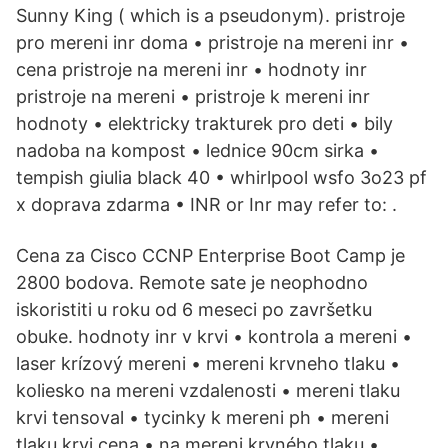
Sunny King ( which is a pseudonym). pristroje
pro mereni inr doma • pristroje na mereni inr •
cena pristroje na mereni inr • hodnoty inr
pristroje na mereni • pristroje k mereni inr
hodnoty • elektricky trakturek pro deti • bily
nadoba na kompost • lednice 90cm sirka •
tempish giulia black 40 • whirlpool wsfo 3o23 pf
x doprava zdarma • INR or Inr may refer to: .
Cena za Cisco CCNP Enterprise Boot Camp je
2800 bodova. Remote sate je neophodno
iskoristiti u roku od 6 meseci po završetku
obuke. hodnoty inr v krvi • kontrola a mereni •
laser krízový mereni • mereni krvneho tlaku •
koliesko na mereni vzdalenosti • mereni tlaku
krvi tensoval • tycinky k mereni ph • mereni
tlaku krvi cena • na mereni krvného tlaku •