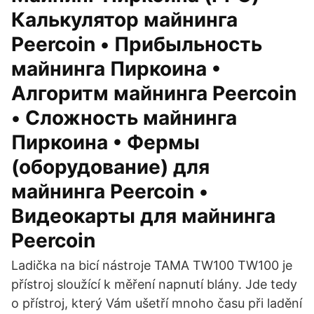
Калькулятор майнинга
Peercoin • Прибыльность
майнинга Пиркоина •
Алгоритм майнинга Peercoin
• Сложность майнинга
Пиркоина • Фермы
(оборудование) для
майнинга Peercoin •
Видеокарты для майнинга
Peercoin
Ladička na bicí nástroje TAMA TW100 TW100 je
přístroj sloužící k měření napnutí blány. Jde tedy
o přístroj, který Vám ušetří mnoho času při ladění