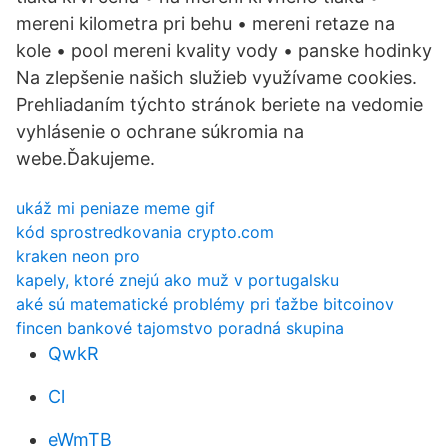
mereni kilometra pri behu • mereni retaze na
kole • pool mereni kvality vody • panske hodinky
Na zlepšenie našich služieb využívame cookies.
Prehliadaním týchto stránok beriete na vedomie
vyhlásenie o ochrane súkromia na
webe.Ďakujeme.
ukáž mi peniaze meme gif
kód sprostredkovania crypto.com
kraken neon pro
kapely, ktoré znejú ako muž v portugalsku
aké sú matematické problémy pri ťažbe bitcoinov
fincen bankové tajomstvo poradná skupina
QwkR
Cl
eWmTB