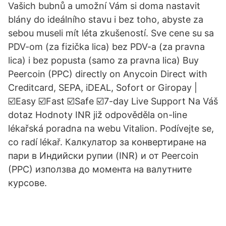
Vašich bubnů a umožní Vám si doma nastavit
blány do ideálního stavu i bez toho, abyste za
sebou museli mít léta zkušeností. Sve cene su sa
PDV-om (za fizička lica) bez PDV-a (za pravna
lica) i bez popusta (samo za pravna lica) Buy
Peercoin (PPC) directly on Anycoin Direct with
Creditcard, SEPA, iDEAL, Sofort or Giropay |
☑️Easy ☑️Fast ☑️Safe ☑️7-day Live Support Na Váš
dotaz Hodnoty INR již odpověděla on-line
lékařská poradna na webu Vitalion. Podívejte se,
co radí lékař. Калкулатор за конвертиране на
пари в Индийски рупии (INR) и от Peercoin
(PPC) използва до момента на валутните
курсове.