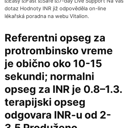
☑️Easy ☑️Fast ☑️Safe ☑️7-day Live Support Na Váš
dotaz Hodnoty INR již odpověděla on-line
lékařská poradna na webu Vitalion.
Referentni opseg za
protrombinsko vreme
je obično oko 10-15
sekundi; normalni
opseg za INR je 0.8–1.3.
terapijski opseg
odgovara INR-u od 2-
3,5 Produženo