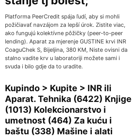
stanje tj bolest;
Platforma PeerCredit spája ľudí, aby si mohli
požičiavať navzájom za lepší úrok. Zistite viac,
ako fungujú kolektívne pôžičky (peer-to-peer
lending). Aparat za mjerenje GUSTINE krvi INR
CoaguChek S, Bijeljina, 380 KM, Niste ovisni da
stalno vadite krv u laboratoriji možete sami i
svuda i bilo gdje da to uradite.
Kupindo > Kupite > INR ili
Aparat. Tehnika (6422) Knjige
(1013) Kolekcionarstvo i
umetnost (464) Za kuću i
baštu (338) Mašine i alati