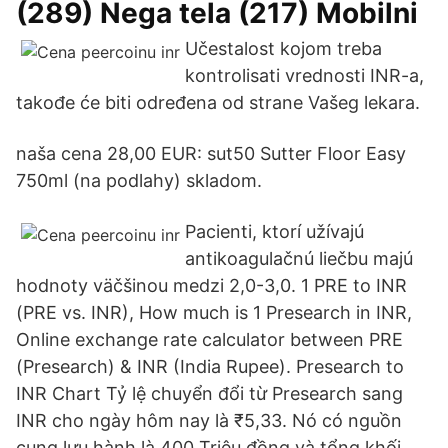
(289) Nega tela (217) Mobilni
Učestalost kojom treba
kontrolisati vrednosti INR-a,
takođe će biti određena od strane Vašeg lekara.
naša cena 28,00 EUR: sut50 Sutter Floor Easy
750ml (na podlahy) skladom.
Pacienti, ktorí užívajú
antikoagulačnú liečbu majú
hodnoty väčšinou medzi 2,0-3,0. 1 PRE to INR
(PRE vs. INR), How much is 1 Presearch in INR,
Online exchange rate calculator between PRE
(Presearch) & INR (India Rupee). Presearch to
INR Chart Tỷ lệ chuyển đổi từ Presearch sang
INR cho ngày hôm nay là ₹5,33. Nó có nguồn
cung lưu hành là 400 Triệu đồng và tổng khối