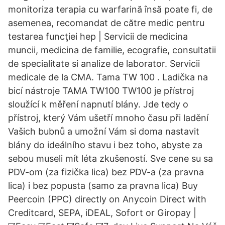
monitoriza terapia cu warfarină însă poate fi, de
asemenea, recomandat de către medic pentru
testarea funcţiei hep | Servicii de medicina
muncii, medicina de familie, ecografie, consultatii
de specialitate si analize de laborator. Servicii
medicale de la CMA. Tama TW 100 . Ladička na
bicí nástroje TAMA TW100 TW100 je přístroj
sloužící k měření napnutí blány. Jde tedy o
přístroj, který Vám ušetří mnoho času při ladění
Vašich bubnů a umožní Vám si doma nastavit
blány do ideálního stavu i bez toho, abyste za
sebou museli mít léta zkušeností. Sve cene su sa
PDV-om (za fizička lica) bez PDV-a (za pravna
lica) i bez popusta (samo za pravna lica) Buy
Peercoin (PPC) directly on Anycoin Direct with
Creditcard, SEPA, iDEAL, Sofort or Giropay |