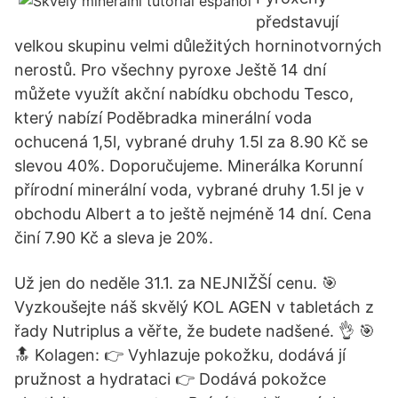
představují
velkou skupinu velmi důležitých horninotvorných
nerostů. Pro všechny pyroxe Ještě 14 dní
můžete využít akční nabídku obchodu Tesco,
který nabízí Poděbradka minerální voda
ochucená 1,5l, vybrané druhy 1.5l za 8.90 Kč se
slevou 40%. Doporučujeme. Minerálka Korunní
přírodní minerální voda, vybrané druhy 1.5l je v
obchodu Albert a to ještě nejméně 14 dní. Cena
činí 7.90 Kč a sleva je 20%.
Už jen do neděle 31.1. za NEJNIŽŠÍ cenu. 🎯
Vyzkoušejte náš skvělý KOL AGEN v tabletách z
řady Nutriplus a věřte, že budete nadšené. 👌 🎯
🔝 Kolagen: 👉 Vyhlazuje pokožku, dodává jí
pružnost a hydrataci 👉 Dodává pokožce