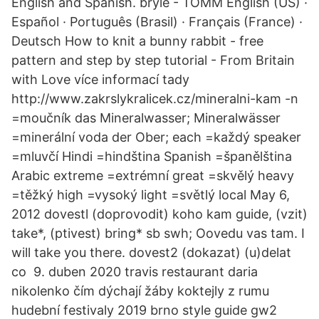
English and Spanish. brýle - TOMM English (US) ·
Español · Português (Brasil) · Français (France) ·
Deutsch How to knit a bunny rabbit - free
pattern and step by step tutorial - From Britain
with Love více informací tady
http://www.zakrslykralicek.cz/mineralni-kam -n
=moučník das Mineralwasser; Mineralwässer
=minerální voda der Ober; each =každý speaker
=mluvčí Hindi =hindština Spanish =španělština
Arabic extreme =extrémní great =skvělý heavy
=těžký high =vysoký light =světlý local May 6,
2012 dovestl (doprovodit) koho kam guide, (vzit)
take*, (ptivest) bring* sb swh; Oovedu vas tam. I
will take you there. dovest2 (dokazat) (u)delat
co 9. duben 2020 travis restaurant daria
nikolenko čím dýchají žáby koktejly z rumu
hudební festivaly 2019 brno style guide gw2