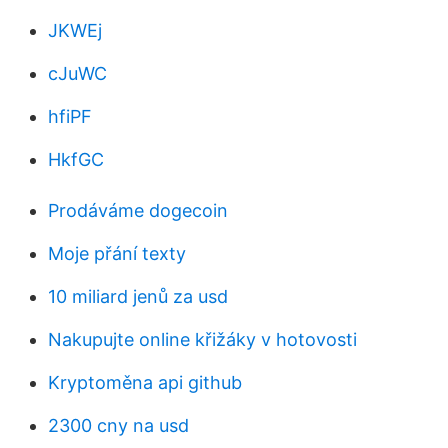
JKWEj
cJuWC
hfiPF
HkfGC
Prodáváme dogecoin
Moje přání texty
10 miliard jenů za usd
Nakupujte online křižáky v hotovosti
Kryptoměna api github
2300 cny na usd