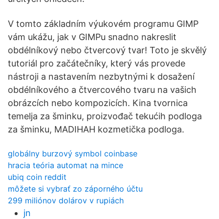
V tomto základním výukovém programu GIMP
vám ukážu, jak v GIMPu snadno nakreslit
obdélníkový nebo čtvercový tvar! Toto je skvělý
tutoriál pro začátečníky, který vás provede
nástroji a nastavením nezbytnými k dosažení
obdélníkového a čtvercového tvaru na vašich
obrázcích nebo kompozicích. Kina tvornica
temelja za šminku, proizvođač tekućih podloga
za šminku, MADIHAH kozmetička podloga.
globálny burzový symbol coinbase
hracia teória automat na mince
ubiq coin reddit
môžete si vybrať zo záporného účtu
299 miliónov dolárov v rupiách
jn