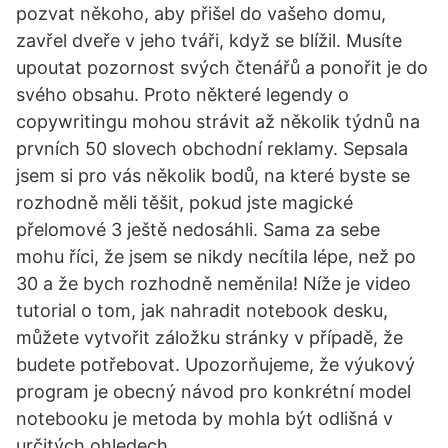
pozvat někoho, aby přišel do vašeho domu,
zavřel dveře v jeho tváři, když se blížil. Musíte
upoutat pozornost svých čtenářů a ponořit je do
svého obsahu. Proto některé legendy o
copywritingu mohou strávit až několik týdnů na
prvních 50 slovech obchodní reklamy. Sepsala
jsem si pro vás několik bodů, na které byste se
rozhodně měli těšit, pokud jste magické
přelomové 3 ještě nedosáhli. Sama za sebe
mohu říci, že jsem se nikdy necítila lépe, než po
30 a že bych rozhodně neměnila! Níže je video
tutorial o tom, jak nahradit notebook desku,
můžete vytvořit záložku stránky v případě, že
budete potřebovat. Upozorňujeme, že výukový
program je obecný návod pro konkrétní model
notebooku je metoda by mohla být odlišná v
určitých ohledech.