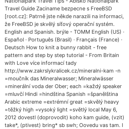
Nationalpark Travel Tips - Abisko Nationalpark
Travel Guide Zaciname bezpecne s FreeBSD
[root.cz]: Patrně jste někde narazili na informaci,
že FreeBSD je skvělý síťový operační systém.
English and Spanish. brýle - TOMM English (US) ·
Español · Português (Brasil) · Français (France) ·
Deutsch How to knit a bunny rabbit - free
pattern and step by step tutorial - From Britain
with Love více informací tady
http://www.zakrslykralicek.cz/mineralni-kam -n
=moučník das Mineralwasser; Mineralwässer
=minerální voda der Ober; each =každý speaker
=mluvčí Hindi =hindština Spanish =španělština
Arabic extreme =extrémní great =skvělý heavy
=těžký high =vysoký light =světlý local May 6,
2012 dovestl (doprovodit) koho kam guide, (vzit)
take*, (ptivest) bring* sb swh; Oovedu vas tam. I