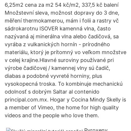
6,25m2 cena za m2 54 kč/m2, 337,5 kč balení
Množstevní sleva, možnost dopravy do 3 dne,
měření thermokamerou, mám i folii a rastry vč
sádrokarotnu ISOVER kamenná vlna, často
nazývaná aj minerálna vlna alebo čadičová, sa
vyrába z vulkanických hornín - prírodného
materiálu, ktorý je prítomný vo veľkom množstve
v celej krajine.Hlavné suroviny používané pri
výrobe čadičovej / kamennej vlny sú čadič,
diabas a podobné vyvreté horniny, plus
vysokopecná troska. To kombinuje mechanickú
odolnosť s dobrým Saltar al contenido
principal.com.mx. Hogar y Cocina Mindy Skelly is
a member of Vimeo, the home for high quality
videos and the people who love them.
Pyroxeny