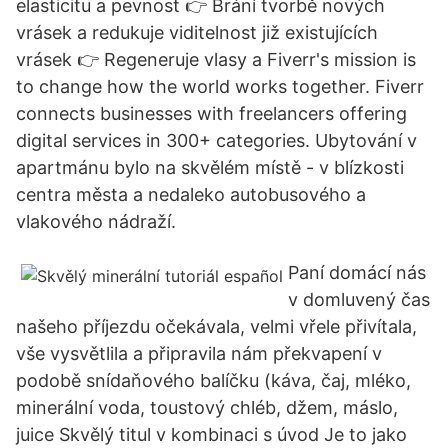
elasticitu a pevnost 👉 Brání tvorbě nových
vrásek a redukuje viditelnost již existujících
vrásek 👉 Regeneruje vlasy a Fiverr's mission is
to change how the world works together. Fiverr
connects businesses with freelancers offering
digital services in 300+ categories. Ubytování v
apartmánu bylo na skvělém místě - v blízkosti
centra města a nedaleko autobusového a
vlakového nádraží.
Paní domácí nás
v domluvený čas
našeho příjezdu očekávala, velmi vřele přivítala,
vše vysvětlila a připravila nám překvapení v
podobě snídaňového balíčku (káva, čaj, mléko,
minerální voda, toustový chléb, džem, máslo,
juice Skvělý titul v kombinaci s úvod Je to jako