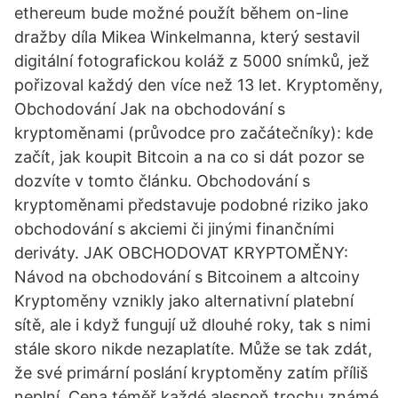
ethereum bude možné použít během on-line
dražby díla Mikea Winkelmanna, který sestavil
digitální fotografickou koláž z 5000 snímků, jež
pořizoval každý den více než 13 let. Kryptoměny,
Obchodování Jak na obchodování s
kryptoměnami (průvodce pro začátečníky): kde
začít, jak koupit Bitcoin a na co si dát pozor se
dozvíte v tomto článku. Obchodování s
kryptoměnami představuje podobné riziko jako
obchodování s akciemi či jinými finančními
deriváty. JAK OBCHODOVAT KRYPTOMĚNY:
Návod na obchodování s Bitcoinem a altcoiny
Kryptoměny vznikly jako alternativní platební
sítě, ale i když fungují už dlouhé roky, tak s nimi
stále skoro nikde nezaplatíte. Může se tak zdát,
že své primární poslání kryptoměny zatím příliš
neplní. Cena téměř každé alespoň trochu známé