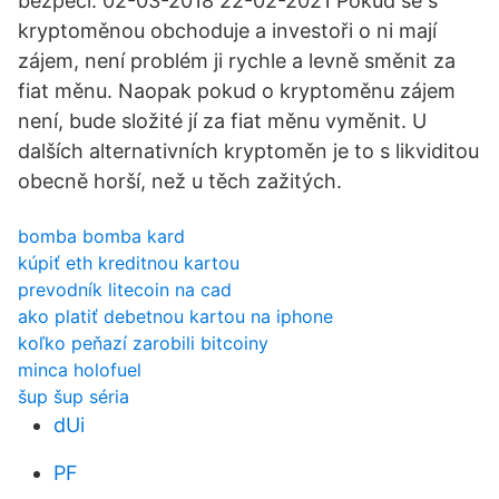
bezpečí. 02-03-2018 22-02-2021 Pokud se s
kryptoměnou obchoduje a investoři o ni mají
zájem, není problém ji rychle a levně směnit za
fiat měnu. Naopak pokud o kryptoměnu zájem
není, bude složité jí za fiat měnu vyměnit. U
dalších alternativních kryptoměn je to s likviditou
obecně horší, než u těch zažitých.
bomba bomba kard
kúpiť eth kreditnou kartou
prevodník litecoin na cad
ako platiť debetnou kartou na iphone
koľko peňazí zarobili bitcoiny
minca holofuel
šup šup séria
dUi
PF