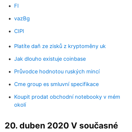
Fl
vazBg
CIPl
Platíte daň ze zisků z kryptoměny uk
Jak dlouho existuje coinbase
Průvodce hodnotou ruských mincí
Cme group es smluvní specifikace
Koupit prodat obchodní notebooky v mém
okolí
20. duben 2020 V současné