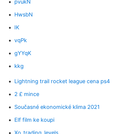
pvukN
HwsbN
IK
vqPk
gYYqK
kkg
Lightning trail rocket league cena ps4
2 £ mince
Současné ekonomické klima 2021
Elf film ke koupi
Xo_trading_levels