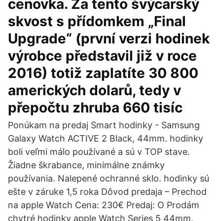
cenovka. Za tento švýcarský
skvost s přídomkem „Final
Upgrade“ (první verzi hodinek
výrobce představil již v roce
2016) totiž zaplatíte 30 800
amerických dolarů, tedy v
přepočtu zhruba 660 tisíc
Ponúkam na predaj Smart hodinky - Samsung
Galaxy Watch ACTIVE 2 Black, 44mm. hodinky
boli veľmi málo používané a sú v TOP stave.
Žiadne škrabance, minimálne známky
používania. Nalepené ochranné sklo. hodinky sú
ešte v záruke 1,5 roka Dôvod predaja – Prechod
na apple Watch Cena: 230€ Predaj: O Prodám
chytré hodinky apple Watch Series 5 44mm,