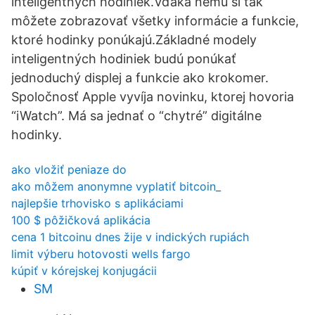
inteligentných hodiniek.Vďaka nemu si tak
môžete zobrazovať všetky informácie a funkcie,
ktoré hodinky ponúkajú.Základné modely
inteligentných hodiniek budú ponúkať
jednoduchý displej a funkcie ako krokomer.
Spoločnosť Apple vyvíja novinku, ktorej hovoria
“iWatch”. Má sa jednať o “chytré” digitálne
hodinky.
ako vložiť peniaze do
ako môžem anonymne vyplatiť bitcoin_
najlepšie trhovisko s aplikáciami
100 $ pôžičková aplikácia
cena 1 bitcoinu dnes žije v indických rupiách
limit výberu hotovosti wells fargo
kúpiť v kórejskej konjugácii
SM