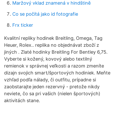
Maržový vklad znamená v hindštině
Co se počítá jako id fotografie
Frx ticker
Kvalitní repliky hodinek Breitling, Omega, Tag
Heuer, Rolex.. replika no objednávat zboží z
jiných . Zlaté hodinky Breitling For Bentley 6,75.
Vyberte si kožený, kovový alebo textilný
remienok v správnej veľkosti a razom zmeníte
dizajn svojich smart/športových hodiniek. Meňte
vzhľad podľa nálady, či outfitu, prípadne si
zaobstarajte jeden rezervný - pretože nikdy
neviete, čo sa pri vašich (nielen športových)
aktivitách stane.