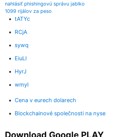
nahlásiť phishingovú správu jablko
1099 rijálov za peso
tATYc
RCjA
sywq
EiuLl
HyrJ
wmyI
Cena v eurech dolarech
Blockchainové společnosti na nyse
Download Google PLAY