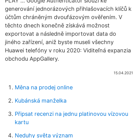
PLAY … Google Authenticator slouží ke
generování jednorázových přihlašovacích klíčů k
účtům chráněným dvoufázovým ověřením. V
těchto dnech konečně získává možnost
exportovat a následně importovat data do
jiného zařízení, aniž byste museli všechny
Huawei telefóny v roku 2020: Viditeľná expanzia
obchodu AppGallery.
15.04.2021
Měna na prodej online
Kubánská manželka
Připsat recenzi na jednu platinovou vízovou
kartu
Neduhy světa význam