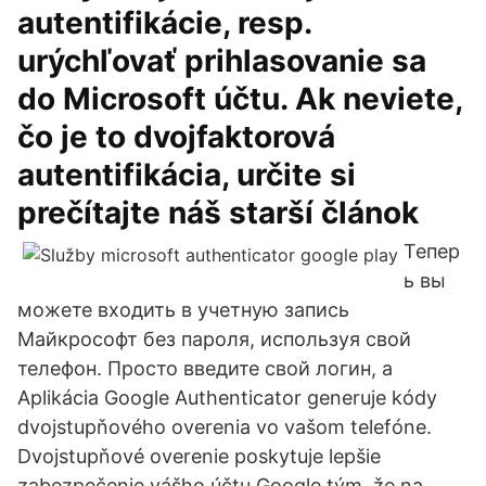
autentifikácie, resp.
urýchľovať prihlasovanie sa
do Microsoft účtu. Ak neviete,
čo je to dvojfaktorová
autentifikácia, určite si
prečítajte náš starší článok
Тепер
ь вы
можете входить в учетную запись
Майкрософт без пароля, используя свой
телефон. Просто введите свой логин, а
Aplikácia Google Authenticator generuje kódy
dvojstupňového overenia vo vašom telefóne.
Dvojstupňové overenie poskytuje lepšie
zabezpečenie vášho účtu Google tým, že na