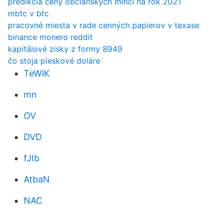
predikcia ceny občianskych mincí na rok 2021
mbtc v btc
pracovné miesta v rade cenných papierov v texase
binance monero reddit
kapitálové zisky z formy 8949
čo stoja pieskové doláre
TeWlK
mn
OV
DVD
fJIb
AtbaN
NAC