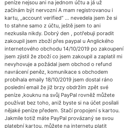
peníze nejsou ani na jednom účtu a já už
začínám být nervozní A mam registrovanou i
kartu, „account verified“ … nevedela jsem že si
to stahne samo z účtu, ještě jsem to ani
nezkusila nikdy. Dobrý den , potřebuji poradit
zakoupil jsem zboží přes paypal u Anglického
internetového obchodu 14/10/2019 po zakoupení
jsem zjistil že zboží co jsem zakoupil a zaplatil mi
nevyhovuje a požádal jsem obchod o refund
navrácení peněz, komunikace s obchodem
probíhala emaily 18/10/2019 jsem dostal ráno
poslední email že již brzy obdržím zpět své
peníze ,kouknu na svůj PayPal rovněž můžete
používat bez toho, aniž byste si na účet posílali
nějaké peníze předem. Stačí propojení s kartou.
Jakmile totiž máte PayPal provázaný se svou
platební kartou, můžete na internetu platit