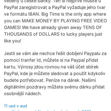
vedený u české banky. Ten si nejprve musíte u
PayPal zaregistrovat a PayPal vyžaduje jeho tvar
ve formátu IBAN. Big Time is the only app where
you can MAKE MONEY BY PLAYING FREE VIDEO
GAMES! We have already given away TENS OF
THOUSANDS of DOLLARS to lucky players just
like you!
Jestli se vám ale nechce řešit dobíjení Paypalu za
pomocí tranfer Id, můžete si na Paypal přidat
kartu. Výnosy jdou rovnou na váš účet sbírek
PayPal, kde je můžete sledovat a použít kdykoliv
budete potřebovat. Peníze na dárek. Našimi
digitálními pozdravy můžete svému dárku přidat
osobnější nádech.
11 usd v aud