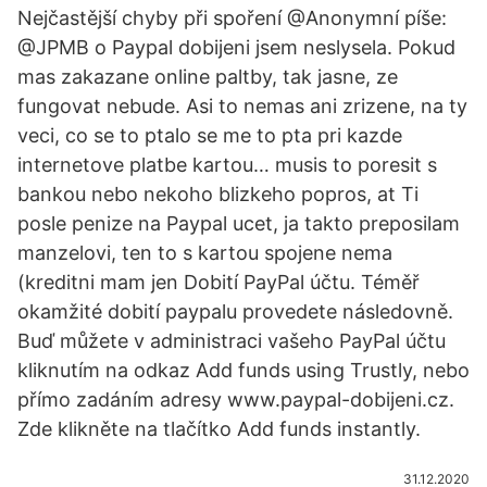
Nejčastější chyby při spoření @Anonymní píše:
@JPMB o Paypal dobijeni jsem neslysela. Pokud
mas zakazane online paltby, tak jasne, ze
fungovat nebude. Asi to nemas ani zrizene, na ty
veci, co se to ptalo se me to pta pri kazde
internetove platbe kartou… musis to poresit s
bankou nebo nekoho blizkeho popros, at Ti
posle penize na Paypal ucet, ja takto preposilam
manzelovi, ten to s kartou spojene nema
(kreditni mam jen Dobití PayPal účtu. Téměř
okamžité dobití paypalu provedete následovně.
Buď můžete v administraci vašeho PayPal účtu
kliknutím na odkaz Add funds using Trustly, nebo
přímo zadáním adresy www.paypal-dobijeni.cz.
Zde klikněte na tlačítko Add funds instantly.
31.12.2020