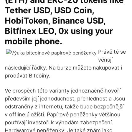
(ETH) and ERC-20 tokens like
Tether USD, USD Coin,
HobiToken, Binance USD,
Bitfinex LEO, 0x using your
mobile phone.
Právě té se
věnují
následující řádky. Na burze můžete nakupovat i
prodávat Bitcoiny.
Ve prospěch této varianty jednoznačně hovoří
především její jednoduchost, přehlednost a Jsou
odstraněny z internetu, takže bude bezpečnější
v offline úložišti. Papírové peněženky většinou
používají investoři k výhodám zabezpečení.
Hardwarové peněženky: Je také znám jako