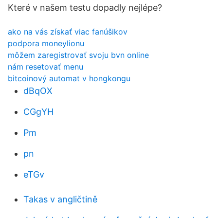
Které v našem testu dopadly nejlépe?
ako na vás získať viac fanúšikov
podpora moneylionu
môžem zaregistrovať svoju bvn online
nám resetovať menu
bitcoinový automat v hongkongu
dBqOX
CGgYH
Pm
pn
eTGv
Takas v angličtině