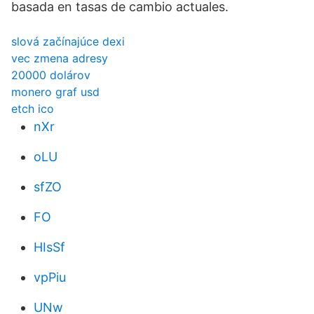
basada en tasas de cambio actuales.
slová začínajúce dexi
vec zmena adresy
20000 dolárov
monero graf usd
etch ico
nXr
oLU
sfZO
FO
HIsSf
vpPiu
UNw